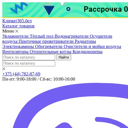
Климат365
.
бел
Каталог товаров
Меню
Увлажнители
Тёплый пол
Водонагреватели
Осушители
воздуха
Приточные проветриватели
Радиаторы
Электрокамины
Обогреватели
Очистители и мойки воздуха
Вентиляторы
Отопительные котлы
Кондиционеры
Найти
+375 (44) 782-87-69
Пн-пт: 9:00-18:00 / Сб-вс: 10:00-16:00