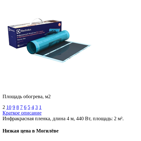
Площадь обогрева, м2
2
10
9
8
7
6
5
4
3
1
Краткое описание
Инфракрасная пленка, длина 4 м, 440 Вт, площадь: 2 м².
Низкая цена в Могилёве